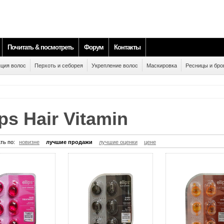
Почитать & посмотреть
Форум
Контакты
ция волос
Перхоть и себорея
Укрепление волос
Маскировка
Ресницы и бро
lips Hair Vitamin
ть по:
новизне
лучшие продажи
лучшие оценки
цене