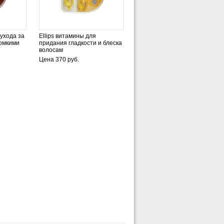
 ухода за
Ellips витамины для
ломкими
придания гладкости и блеска
волосам
Цена 370 руб.