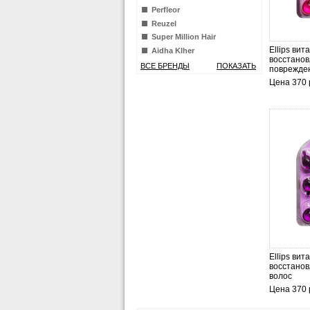
Perfleor
Reuzel
Super Million Hair
Ellips ви
Aidha Klher
восстано
ВСЕ БРЕНДЫ
ПОКАЗАТЬ
поврежде
Цена 370 
Ellips ви
восстано
волос
Цена 370 