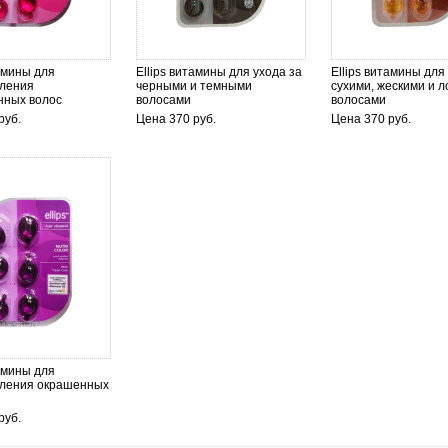
тамины для
Ellips витамины для ухода за
Ellips витамины для
вления
черными и темными
сухими, жескими и 
нных волос
волосами
волосами
руб.
Цена 370 руб.
Цена 370 руб.
тамины для
вления окрашенных
руб.