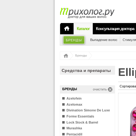
Каталог
Консультация доктора
Выпадение волос
Стимуля
БРЕНДЫ
Бренды
El
Средства и препараты
Сортирова
БРЕНДЫ
очистить
Azelofein
Azelomax
Divination Simone De Luxe
Forme Essentials
Lock Stock & Barrel
Murashka
Pentacidil