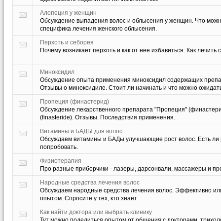
Алопеция у женщин
Обсуждение выпадения волос и облысения у женщин. Что можно,
специфика лечения женского облысения.
Перхоть и себорея
Почему возникает перхоть и как от нее избавиться. Как лечить 
Миноксидил
Обсуждение опыта применения миноксидил содержащих препар
Отзывы о миноксидиле. Стоит ли начинать и что можно ожидать
Пропеция (финастерид)
Обсуждение лекарственного препарата "Пропеция" (финастерид
(finasteride). Отзывы. Последствия применения.
Витамины и БАДЫ для волос
Обсуждаем витамины и БАДы улучшающие рост волос. Есть ли 
попробовать.
Физиотерапия
Про разные приборчики - лазеры, дарсонвали, массажеры и пр
Народные средства лечения волос
Обсуждаем народные средства лечения волос. Эффективно или
опытом. Спросите у тех, кто знает.
Как найти доктора или выбрать клинику
Тут можно поделиться опытом от общения с докторами, трихол