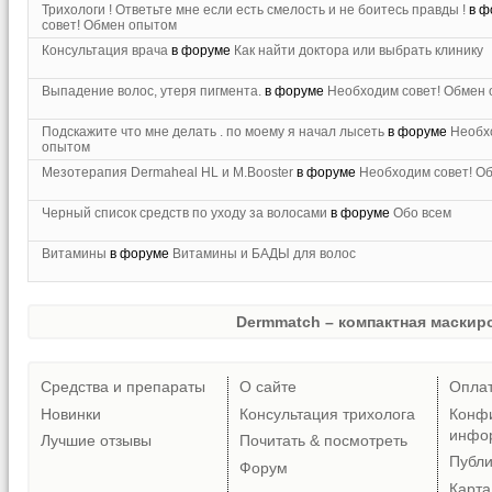
Трихологи ! Ответьте мне если есть смелость и не боитесь правды !
в ф
совет! Обмен опытом
Консультация врача
в форуме
Как найти доктора или выбрать клинику
Выпадение волос, утеря пигмента.
в форуме
Необходим совет! Обмен
Подскажите что мне делать . по моему я начал лысеть
в форуме
Необх
опытом
Мезотерапия Dermaheal HL и M.Booster
в форуме
Необходим совет! О
Черный список средств по уходу за волосами
в форуме
Обо всем
Витамины
в форуме
Витамины и БАДЫ для волос
Dermmatch – компактная маскиро
Средства и препараты
О сайте
Опла
Новинки
Консультация трихолога
Конф
инфо
Лучшие отзывы
Почитать & посмотреть
Публ
Форум
Карта