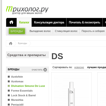
Каталог
Консультация доктора
Почитать & посмотреть
Выпадение волос
Стимуляция волос
Перхоть и себорея
БРЕНДЫ
Бренды
DS
Средства и препараты
Сортировать по:
новизне
лучшие прода
БРЕНДЫ
очистить
Azelofein
Azelomax
Divination Simone De Luxe
Forme Essentials
Lock Stock & Barrel
Murashka
Pentacidil