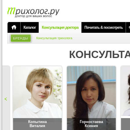
Каталог
Консультация доктора
Почитать & посмотреть
Консультация трихолога
БРЕНДЫ
КОНСУЛЬТ
Копытина
Горностаева
Виталия
Ксения