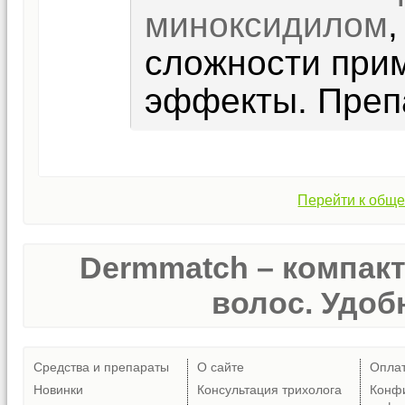
миноксидилом
сложности при
эффекты. Преп
Перейти к обще
Dermmatch – компак
волос. Удобн
Средства и препараты
О сайте
Опла
Новинки
Консультация трихолога
Конф