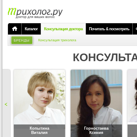
Каталог
Консультация доктора
Почитать & посмотреть
Консультация трихолога
БРЕНДЫ
КОНСУЛЬТ
Копытина
Горностаева
Виталия
Ксения