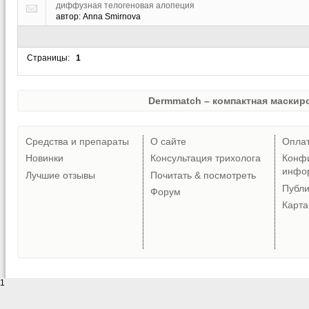
диффузная телогеновая алопеция
автор:
Anna Smirnova
Страницы:
1
Dermmatch – компактная маскиро
Средства и препараты
О сайте
Опла
Новинки
Консультация трихолога
Конф
инфо
Лучшие отзывы
Почитать & посмотреть
Публ
Форум
Карта
1