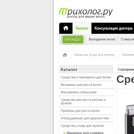
Каталог
Консультация доктора
Выпадение волос
Стимуля
БРЕНДЫ
Средства ухода для мужчин
Тримме
Каталог
Сортирова
С
Средства и препараты для волос
Витамины для роста волос
Маскировка облысения
Средства для роста ресниц и
бровей
Приборы для роста волос
Оборудование для диагностики
Средства ухода для мужчин
Машинки для стрижки