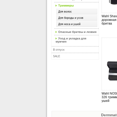
Триммеры
Для волос
Wahl Shav
Для бороды и усов
дорожная
бритва
Для носа и ушей
Опасные бритвы и лезвия
Уход и укладка для
мужчин
В отпуск
SALE
Wahl NOS
326 тримм
ушей
Dermmat