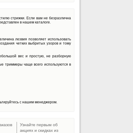
стилю стрижки. Если вам не безразлична
редставлен в нашем каталоге.
еличина лезвия позволяет использовать
создания четких выбритых узоров и тому
ебольшой вес и простую, не разборную
ные триммеры чаще всего используются в
льтируйтесь с нашим менеджером.
аказов
Узнайте первым об
акциях и скидках из