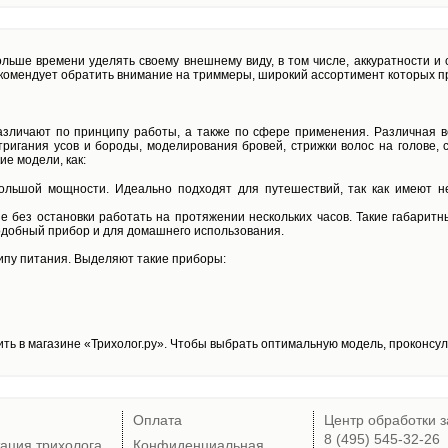
ьше времени уделять своему внешнему виду, в том числе, аккуратности и 
екомендует обратить внимание на триммеры, широкий ассортимент которых п
зличают по принципу работы, а также по сфере применения. Различная в
ригания усов и бороды, моделирования бровей, стрижки волос на голове, 
ие модели, как:
ольшой мощности. Идеально подходят для путешествий, так как имеют н
 без остановки работать на протяжении нескольких часов. Такие габарит
подобный прибор и для домашнего использования.
ипу питания. Выделяют такие приборы:
ить в магазине «Трихолог.ру». Чтобы выбрать оптимальную модель, проконсу
Оплата
Центр обработки з
8 (495) 545-32-26
тация трихолога
Конфиденциальная