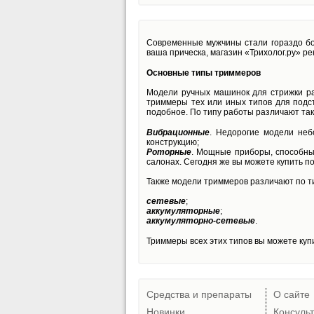
Современные мужчины стали гораздо бол
ваша прическа, магазин «Трихолог.ру» р
Основные типы триммеров
Модели ручных машинок для стрижки ра
триммеры тех или иных типов для подст
подобное. По типу работы различают так
Вибрационные
. Недорогие модели неб
конструкцию;
Роторные
. Мощные приборы, способные
салонах. Сегодня же вы можете купить 
Также модели триммеров различают по т
сетевые
;
аккумуляторные
;
аккумуляторно-сетевые
.
Триммеры всех этих типов вы можете куп
Средства и препараты
О сайте
Новинки
Консуль