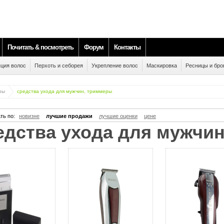
Почитать & посмотреть
Форум
Контакты
ция волос
Перхоть и себорея
Укрепление волос
Маскировка
Ресницы и бро
ры
средства ухода для мужчин, триммеры
ть по:
новизне
лучшие продажи
лучшие оценки
цене
редства ухода для мужчи