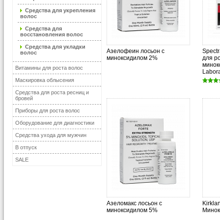
Средства для укрепления
волос
Средства для
восстановления волос
Средства для укладки
Азелофеин лосьон с
Spect
волос
миноксидилом 2%
для ро
минок
Витамины для роста волос
Labora
Маскировка облысения
Средства для роста ресниц и
бровей
Приборы для роста волос
Оборудование для диагностики
Средства ухода для мужчин
В отпуск
SALE
Азеломакс лосьон с
Kirkla
миноксидилом 5%
Минок