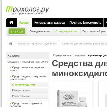
Каталог
Консультация доктора
Почитать & посмотреть
Выпадение волос
Стимуляция волос
Перхоть и себорея
БРЕНДЫ
Средства и препараты для волос
Средства для стимуляции роста воло
Каталог
Сортировать по:
новизне
лучшие прода
Средства для стимуляции роста волос, с
Средства и препараты для волос
Средства от выпадения
миноксидил
волос
Средства для стимуляции
роста волос
С миноксидилом
Плацентарные
Растительные
Средства от перхоти и
себореи