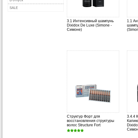
В отпуск
SALE
3.1 Интенсивный шампунь
1.1 А
Dixidox De Luxe (Simone -
шампу
Симоне)
(Simo
Структур Форт для
3.4.4
восстановления структуры
Капик
волос Structure Fort
Dixido
Симон