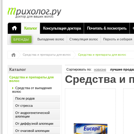
Каталог
Консультация доктора
Почитать & посмотреть
Выпадение волос
Стимуляция волос
Перхоть и себорея
БРЕНДЫ
Средства и препараты для волос
Средства и препараты для волос
Каталог
Сортировать по:
новизне
лучшие прода
средства и
Средства и препараты для
волос
Средства от выпадения
волос
После родов
От стресса
От андрогенетической
алопеции
От диффузной алопеции
От очаговой алопеции