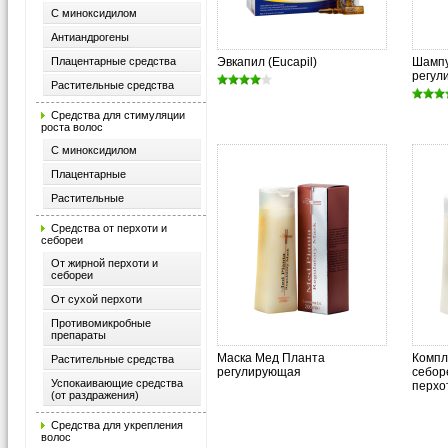
С миноксидилом
Антиандрогены
Плацентарные средства
Эвкапил (Eucapil)
Шампу
регул
Растительные средства
Средства для стимуляции
роста волос
С миноксидилом
Плацентарные
Растительные
Средства от перхоти и
себореи
От жирной перхоти и
себореи
От сухой перхоти
Противомикробные
препараты
Маска Мед Планта
Компл
Растительные средства
регулирующая
себор
Успокаивающие средства
перхо
(от раздражения)
Средства для укрепления
волос