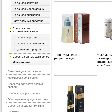
На основе кератина
На основе масла арганы
На основе силиконов
Растительные средства
Средства для
восстановления волос
На основе кератина
На основе масла арганы
Натуральные средства
Тоник Мед Планта
ZGTS дер
Средства для укладки волос
регулирующий
(скальпро
титановые
Мини-утюжки
иглы 1мм
Витамины для роста волос
Маскировка облысения
Средства для роста ресниц и
бровей
Приборы для роста волос
Оборудование для диагностики
Средства ухода для мужчин