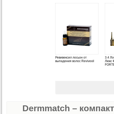
Ревивексил лосьон от
3.4 Л
выпадения волос Revivexil
Люкс 
FORTE
Dermmatch – компак