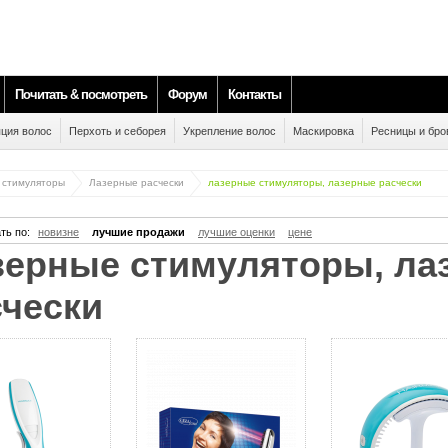
Почитать & посмотреть
Форум
Контакты
ция волос
Перхоть и себорея
Укрепление волос
Маскировка
Ресницы и бро
 стимуляторы
Лазерные расчески
лазерные стимуляторы, лазерные расчески
ть по:
новизне
лучшие продажи
лучшие оценки
цене
счески