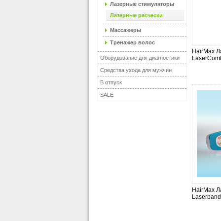
Лазерные стимуляторы
Лазерные расчески
Массажеры
Тренажер волос
HairMax Л
Оборудование для диагностики
LaserComb
Средства ухода для мужчин
В отпуск
SALE
HairMax Л
Laserband