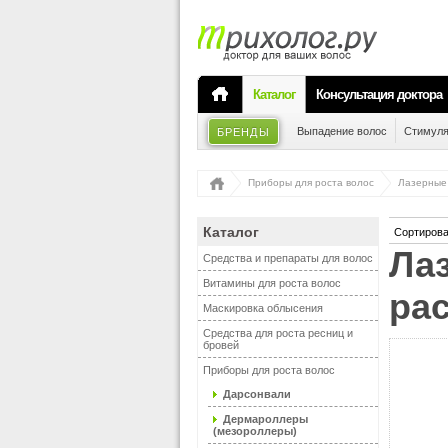
Каталог
Консультация доктора
Выпадение волос
Стимуля
БРЕНДЫ
Приборы для роста волос
Лазерные
Каталог
Сортирова
Лазерные стимуляторы, лазерные
Средства и препараты для волос
Витамины для роста волос
ра
Маскировка облысения
Средства для роста ресниц и
бровей
Приборы для роста волос
Дарсонвали
Дермароллеры
(мезороллеры)