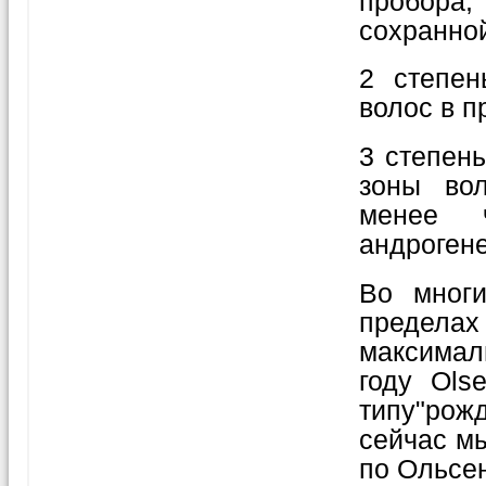
пробора,
сохранно
2 степен
волос в п
3 степен
зоны вол
менее 
андроген
Во мног
предела
максимал
году Ols
типу"рож
сейчас м
по Ольсен