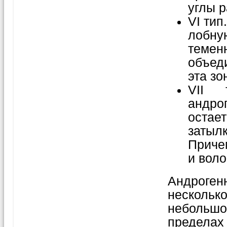
углы 
VI тип
лобну
теме
объед
эта з
VII 
андро
остает
затыл
Приче
и вол
Андроге
несколько
неболь
пределах