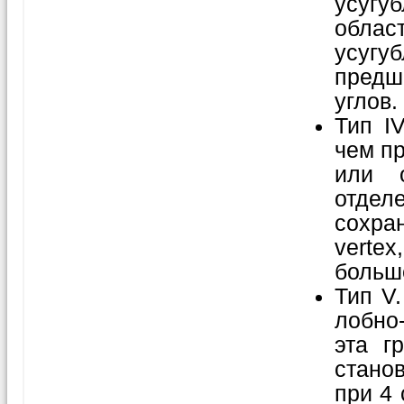
усугу
област
усугу
предш
углов.
Тип I
чем пр
или о
отдел
сохран
verte
больш
Тип V
лобно
эта г
стано
при 4