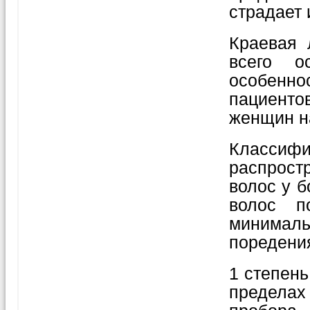
страдает 
Краевая 
всего о
особенн
пациенто
женщин на
Классиф
распрос
волос у 
волос п
минимал
поредения
1 степень
предела