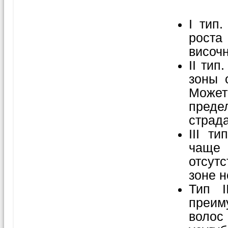
I тип
роста
височн
II тип
зоны 
Може
пред
страд
III т
чаще 
отсут
зоне н
Тип I
преим
волос