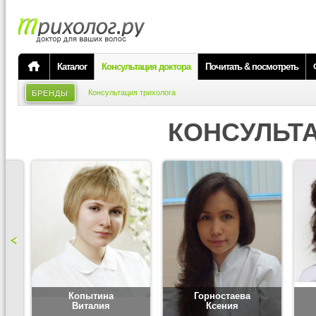
Каталог
Консультация доктора
Почитать & посмотреть
Консультация трихолога
БРЕНДЫ
КОНСУЛЬТ
Копытина
Горностаева
Виталия
Ксения