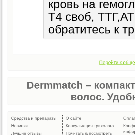
кровь на гемог
Т4 своб, ТТГ,А
обратитесь к тр
Перейти к обще
Dermmatch – компак
волос. Удобн
Средства и препараты
О сайте
Опла
Новинки
Консультация трихолога
Конф
инфо
Лучшие отзывы
Почитать & посмотреть