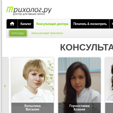
Каталог
Консультация доктора
Почитать & посмотреть
Консультация трихолога
БРЕНДЫ
КОНСУЛЬТ
Копытина
Горностаева
Виталия
Ксения