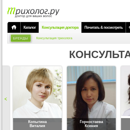
Каталог
Консультация доктора
Почитать & посмотреть
Консультация трихолога
БРЕНДЫ
КОНСУЛЬТ
Копытина
Горностаева
Виталия
Ксения