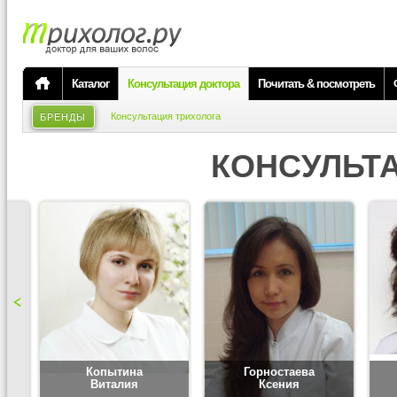
Каталог
Консультация доктора
Почитать & посмотреть
Консультация трихолога
БРЕНДЫ
КОНСУЛЬТ
Копытина
Горностаева
Виталия
Ксения