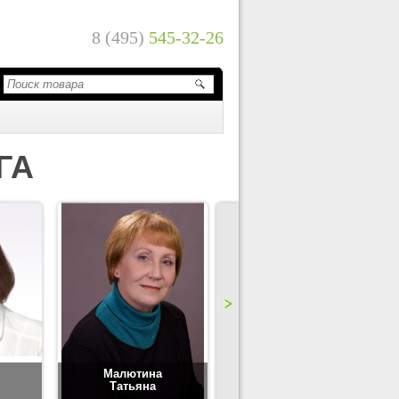
8 (495)
545-32-26
ГА
Малютина
Цимбаленко
Татьяна
Татьяна