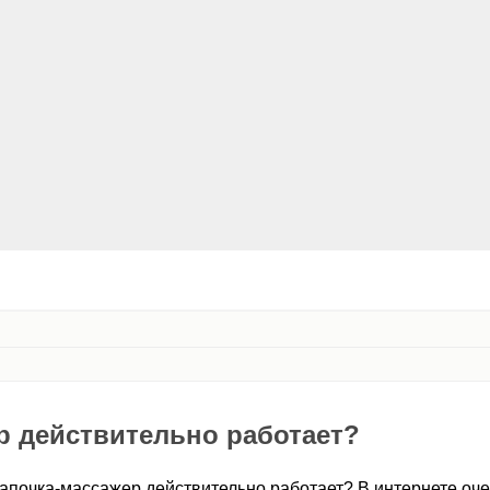
р действительно работает?
апочка-массажер действительно работает? В интернете оче