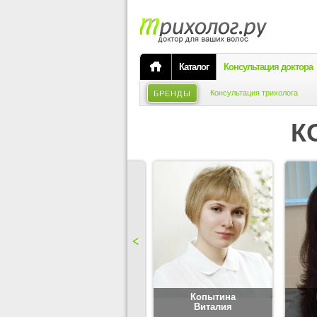
Каталог
Консультация доктора
Консультация трихолога
БРЕНДЫ
К
Карпова
Копытина
Юлия
Виталия