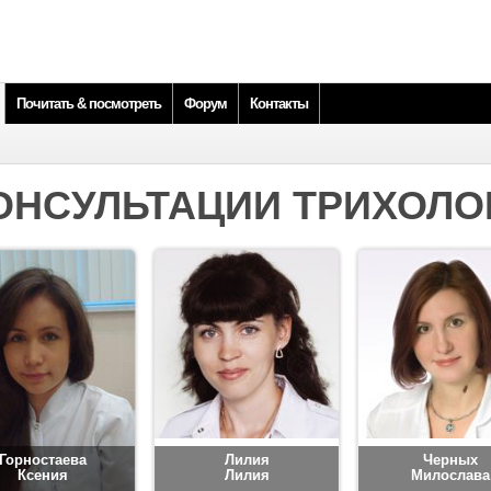
Почитать & посмотреть
Форум
Контакты
ОНСУЛЬТАЦИИ ТРИХОЛО
Горностаева
Лилия
Черных
Ксения
Лилия
Милослава