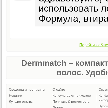
использовать л
Формула, втира
Перейти к обще
Dermmatch – компак
волос. Удобн
Средства и препараты
О сайте
Опла
Новинки
Консультация трихолога
Конф
инфо
Лучшие отзывы
Почитать & посмотреть
Публ
Форум