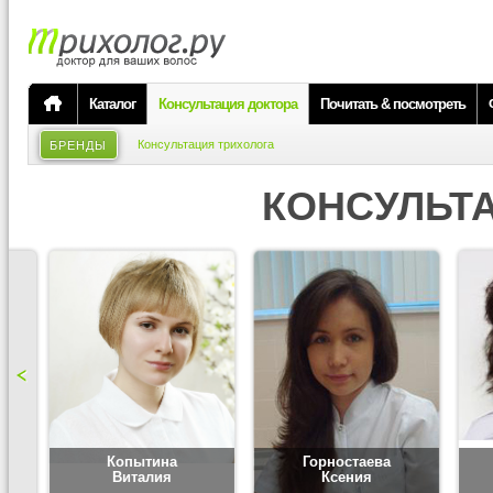
Каталог
Консультация доктора
Почитать & посмотреть
Консультация трихолога
БРЕНДЫ
КОНСУЛЬТ
Копытина
Горностаева
Виталия
Ксения