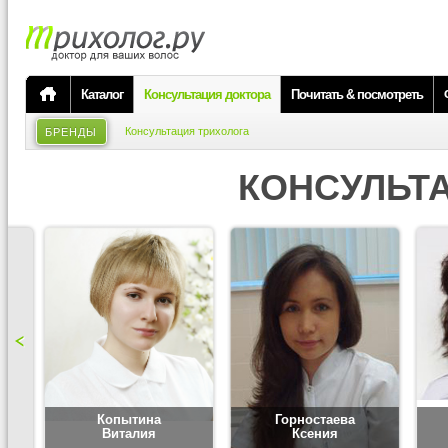
Каталог
Консультация доктора
Почитать & посмотреть
Консультация трихолога
БРЕНДЫ
КОНСУЛЬТ
Копытина
Горностаева
Виталия
Ксения