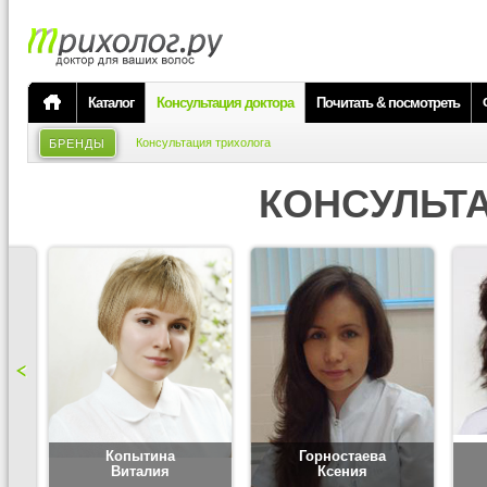
Каталог
Консультация доктора
Почитать & посмотреть
Консультация трихолога
БРЕНДЫ
КОНСУЛЬТ
Копытина
Горностаева
Виталия
Ксения