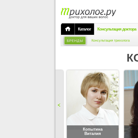
Каталог
Консультация доктора
Консультация трихолога
БРЕНДЫ
К
Карпова
Копытина
Юлия
Виталия