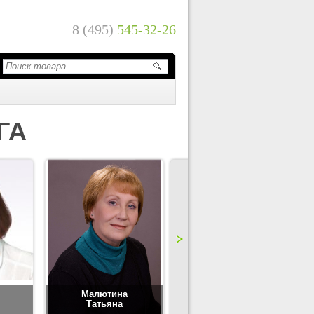
8 (495)
545-32-26
ГА
Малютина
Цимбаленко
Татьяна
Татьяна