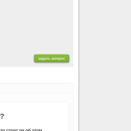
и?
то стоит ли об этом