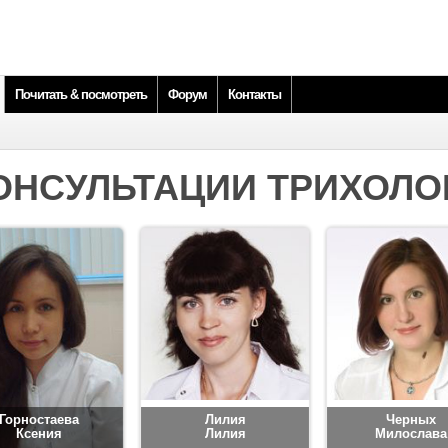
Почитать & посмотреть
Форум
Контакты
ОНСУЛЬТАЦИИ ТРИХОЛО
Горностаева
Лилия
Черных
Ксения
Лилия
Милослава