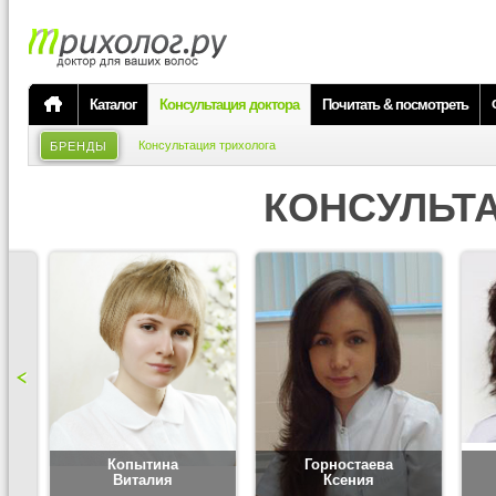
Каталог
Консультация доктора
Почитать & посмотреть
Консультация трихолога
БРЕНДЫ
КОНСУЛЬТ
Копытина
Горностаева
Виталия
Ксения