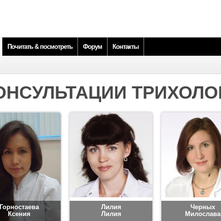
Почитать & посмотреть
Форум
Контакты
ОНСУЛЬТАЦИИ ТРИХОЛО
Горностаева
Лилия
Черных
Ксения
Лилия
Милослава