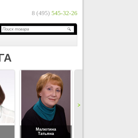
8 (495)
545-32-26
ГА
Малютина
Цимбаленко
Татьяна
Татьяна