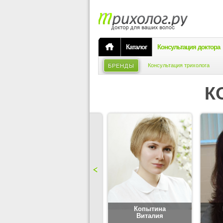
Каталог
Консультация доктора
Консультация трихолога
БРЕНДЫ
К
Карпова
Копытина
Юлия
Виталия