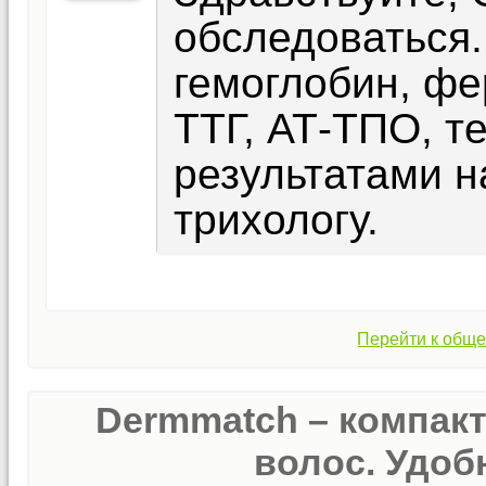
обследоваться.
гемоглобин, фе
ТТГ, АТ-ТПО, т
результатами н
трихологу.
Перейти к обще
Dermmatch – компак
волос. Удобн