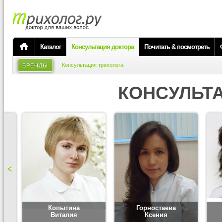
Каталог
Консультация доктора
Почитать & посмотреть
Консультация трихолога
БРЕНДЫ
КОНСУЛЬТ
Копытина
Горностаева
Виталия
Ксения