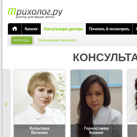
Каталог
Консультация доктора
Почитать & посмотреть
Консультация трихолога
БРЕНДЫ
КОНСУЛЬТ
Копытина
Горностаева
Виталия
Ксения