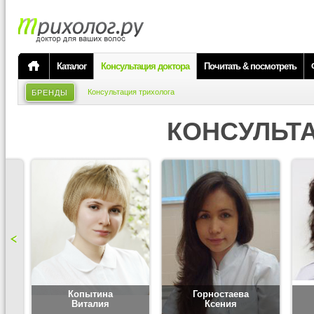
Каталог
Консультация доктора
Почитать & посмотреть
Консультация трихолога
БРЕНДЫ
КОНСУЛЬТ
Копытина
Горностаева
Виталия
Ксения