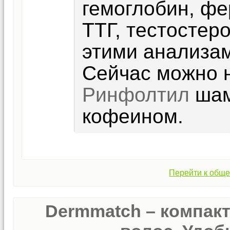
гемоглобин, фе
ТТГ, тестостеро
этими анализам
Сейчас можно н
Ринфолтил
шам
кофеином.
Перейти к обще
Dermmatch – компак