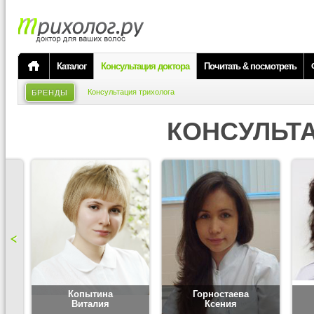
Каталог
Консультация доктора
Почитать & посмотреть
Консультация трихолога
БРЕНДЫ
КОНСУЛЬТ
Копытина
Горностаева
Виталия
Ксения