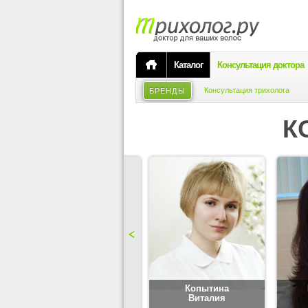
Каталог
Консультация доктора
Консультация трихолога
БРЕНДЫ
К
Карпова
Копытина
Юлия
Виталия