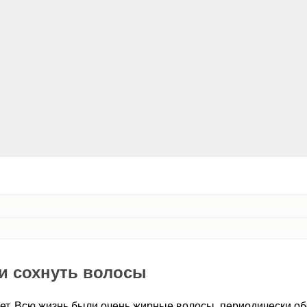
и сохнуть волосы
ет. Всю жизнь были очень жирные волосы, периодически о