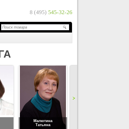
8 (495)
545-32-26
ГА
Малютина
Цимбаленко
Татьяна
Татьяна