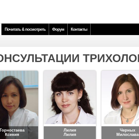
Почитать & посмотреть
Форум
Контакты
ОНСУЛЬТАЦИИ ТРИХОЛО
Горностаева
Лилия
Черных
Ксения
Лилия
Милослава