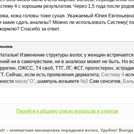
тему 4 с хорошим результатом. Через 1,5 года после родов
лома, кожа головы тоже сухая. Уважаемый Юлия Евгеньевна
 и какие сдать анализы? Можно ли использовать Систему( 
кормлю? Спасибо за ответ.
еньевна
Наталья! Изменение структуры волос у женщин встречается 
ений ни в самочувствии, ни в анализах может не быть. Но в
рритин, ОЖСС, Т4 своб, ТТГ, ЛГ, ФСГ, прогестерон, эстради
ГТ. Сейчас, если есть проявления дерматита,
Систему 4
испо
енности
маску"О"
, шампунь возьмите
№2
Сим сенситив,
Баль
Перейти к общему списку вопросов и ответов
ch – компактная маскировка поредения волос. Удобно! Всегда 