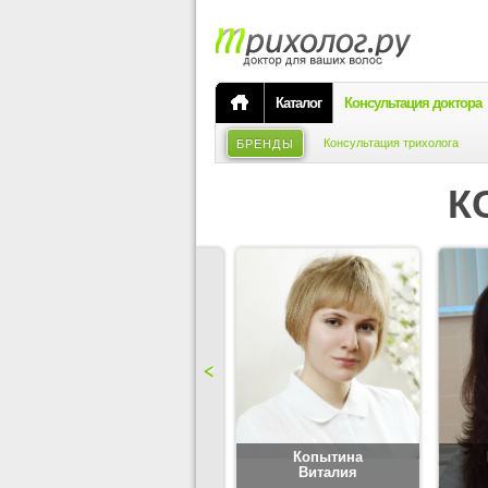
Каталог
Консультация доктора
Консультация трихолога
БРЕНДЫ
К
Карпова
Копытина
Юлия
Виталия