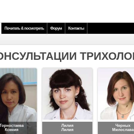
Почитать & посмотреть
Форум
Контакты
ОНСУЛЬТАЦИИ ТРИХОЛО
Горностаева
Лилия
Черных
Ксения
Лилия
Милослава