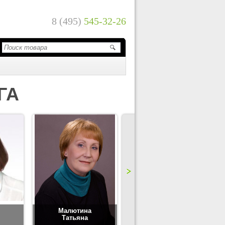
8 (495)
545-32-26
ГА
Малютина
Цимбаленко
Татьяна
Татьяна