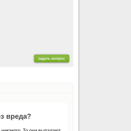
ез вреда?
 никакого. То они выпадают,