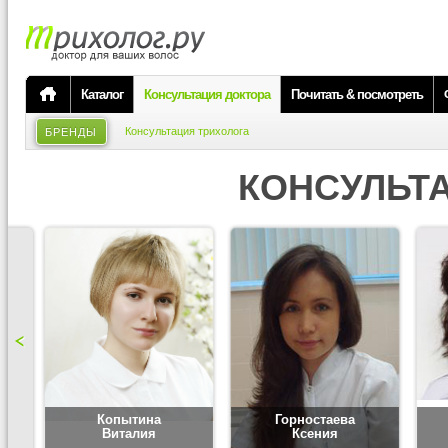
Каталог
Консультация доктора
Почитать & посмотреть
Консультация трихолога
БРЕНДЫ
КОНСУЛЬТ
Копытина
Горностаева
Виталия
Ксения