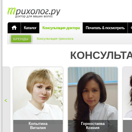
Каталог
Консультация доктора
Почитать & посмотреть
Консультация трихолога
БРЕНДЫ
КОНСУЛЬТ
Копытина
Горностаева
Виталия
Ксения