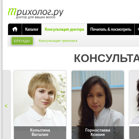
Каталог
Консультация доктора
Почитать & посмотреть
Консультация трихолога
БРЕНДЫ
КОНСУЛЬТ
Копытина
Горностаева
Виталия
Ксения