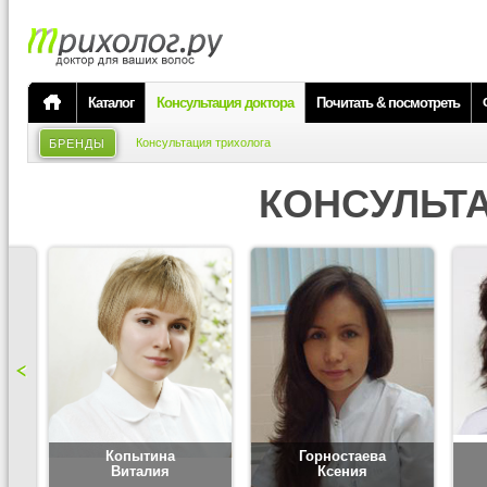
Каталог
Консультация доктора
Почитать & посмотреть
Консультация трихолога
БРЕНДЫ
КОНСУЛЬТ
Копытина
Горностаева
Виталия
Ксения