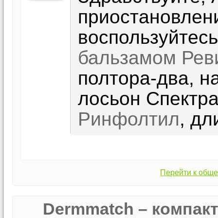
приостановлен
воспользуйтес
бальзамом Рев
полтора-два, н
лосьон Спектр
Ринфолтил
, дл
Перейти к обще
Dermmatch – компак