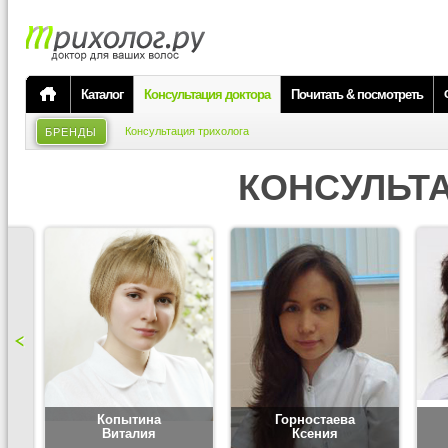
Каталог
Консультация доктора
Почитать & посмотреть
Консультация трихолога
БРЕНДЫ
КОНСУЛЬТ
Копытина
Горностаева
Виталия
Ксения