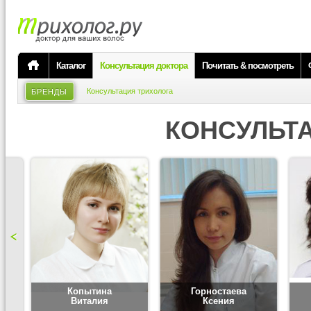
Каталог
Консультация доктора
Почитать & посмотреть
Консультация трихолога
БРЕНДЫ
КОНСУЛЬТ
Копытина
Горностаева
Виталия
Ксения