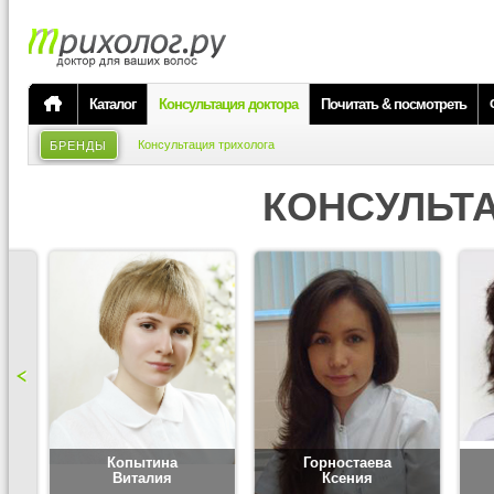
Каталог
Консультация доктора
Почитать & посмотреть
Консультация трихолога
БРЕНДЫ
КОНСУЛЬТ
Копытина
Горностаева
Виталия
Ксения