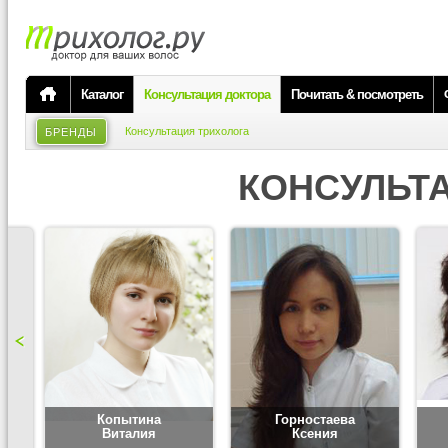
Каталог
Консультация доктора
Почитать & посмотреть
Консультация трихолога
БРЕНДЫ
КОНСУЛЬТ
Копытина
Горностаева
Виталия
Ксения