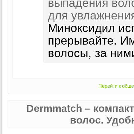
выпадения вол
для увлажнения
Миноксидил ис
прерывайте. И
волосы, за ним
Перейти к обще
Dermmatch – компак
волос. Удобн