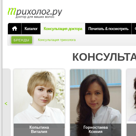
Каталог
Консультация доктора
Почитать & посмотреть
Консультация трихолога
БРЕНДЫ
КОНСУЛЬТ
Копытина
Горностаева
Виталия
Ксения