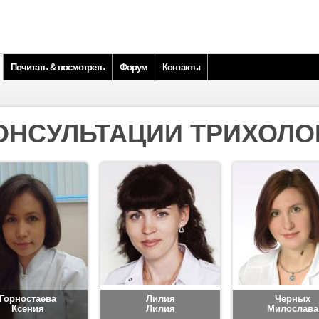
Почитать & посмотреть
Форум
Контакты
ОНСУЛЬТАЦИИ ТРИХОЛО
Горностаева
Лилия
Черных
Ксения
Лилия
Милослава