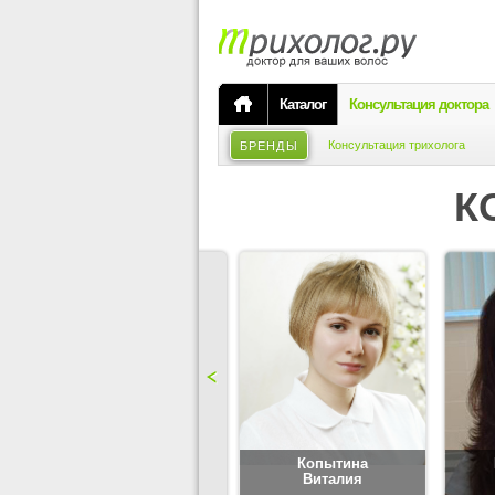
Каталог
Консультация доктора
Консультация трихолога
БРЕНДЫ
К
Карпова
Копытина
Юлия
Виталия