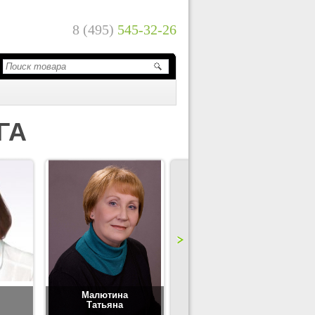
8 (495)
545-32-26
ГА
Малютина
Цимбаленко
Татьяна
Татьяна