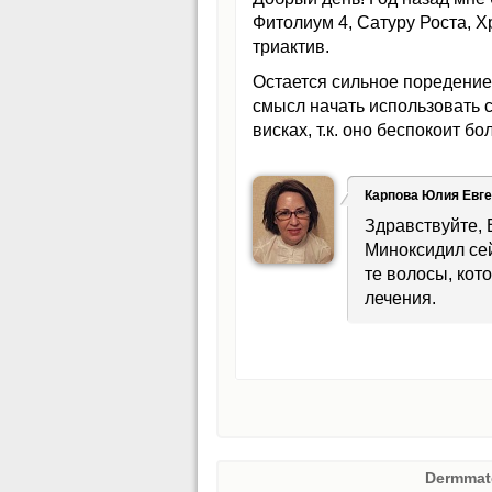
Фитолиум 4, Сатуру Роста, 
триактив.
Остается сильное поредение 
смысл начать использовать 
висках, т.к. оно беспокоит б
Карпова Юлия Евг
Здравствуйте, 
Миноксидил сей
те волосы, ко
лечения.
Dermmat