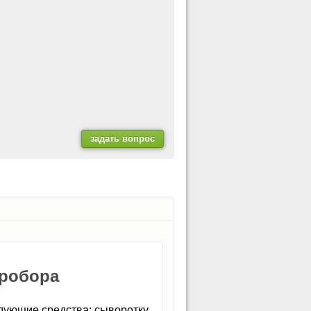
пробора
едующие средства: сыворотку