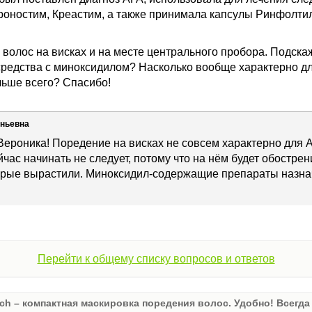
Хроностим, Креастим, а также принимала капсулы Ринфолти
волос на висках и на месте центрального пробора. Подскаж
средства с миноксидилом? Насколько вообще характерно д
ольше всего? Спасибо!
еньевна
Вероника! Поредение на висках не совсем характерно для А
час начинать не следует, потому что на нём будет обостре
торые вырастили. Миноксидил-содержащие препараты назна
Перейти к общему списку вопросов и ответов
ch – компактная маскировка поредения волос. Удобно! Всегда 