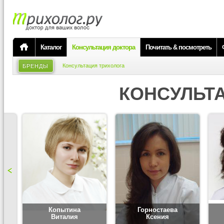
Каталог
Консультация доктора
Почитать & посмотреть
Консультация трихолога
БРЕНДЫ
КОНСУЛЬТ
Копытина
Горностаева
Виталия
Ксения