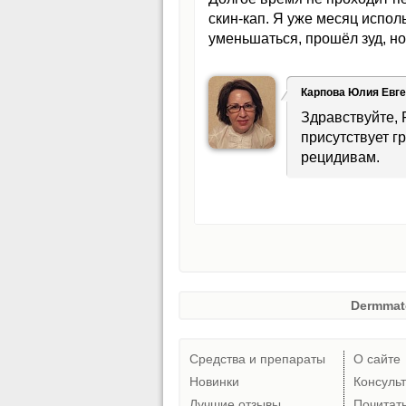
скин-кап. Я уже месяц испол
уменьшаться, прошёл зуд, но
Карпова Юлия Евг
Здравствуйте, 
присутствует г
рецидивам.
Dermmat
Средства и препараты
О сайте
Новинки
Консуль
Лучшие отзывы
Почитат