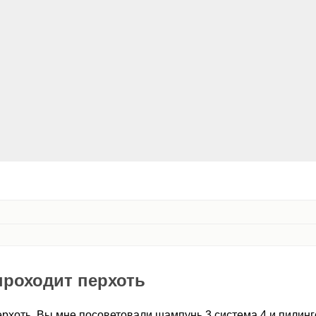
проходит перхоть
ерхоть. Вы мне посоветовали шампунь 3 система 4 и пилинг