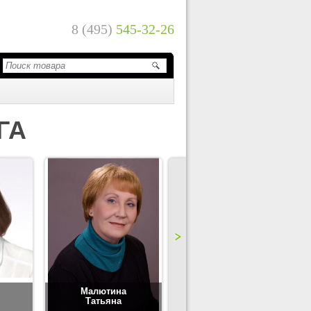
8 (495)
545-32-26
ГА
Малютина
Цимбаленко
Татьяна
Татьяна