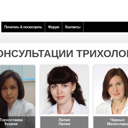
Почитать & посмотреть
Форум
Контакты
ОНСУЛЬТАЦИИ ТРИХОЛО
Горностаева
Лилия
Черных
Ксения
Лилия
Милослава