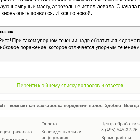
ьзую шампунь и маску, аэрозоль не использовала. Сначала 
 вновь опять появился. И все по новой.
еньевна
Рита! При таком упорном течении надо обратиться к дермато
рибковое поражение, которое отличается упорным течением
Перейти к общему списку вопросов и ответов
ch – компактная маскировка поредения волос. Удобно! Всегда 
Оплата
Центр обработки з
8 (495) 545-32-26
тация трихолога
Конфиденциальная
информация
Время работы
ь & посмотреть