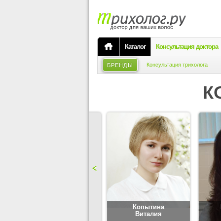
Каталог
Консультация доктора
Консультация трихолога
БРЕНДЫ
К
Карпова
Копытина
Юлия
Виталия