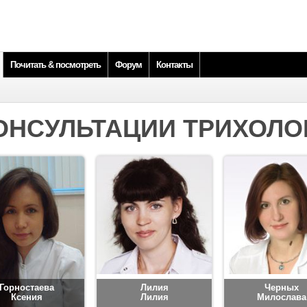
Почитать & посмотреть
Форум
Контакты
ОНСУЛЬТАЦИИ ТРИХОЛО
Горностаева
Лилия
Черных
Ксения
Лилия
Милослава