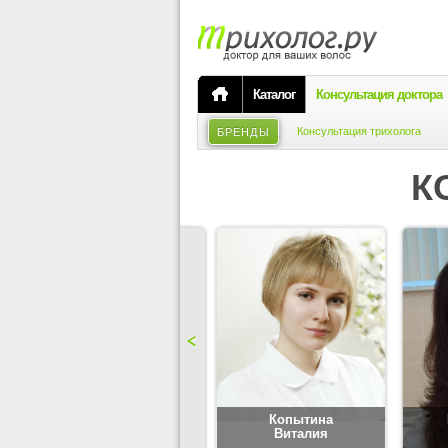
Каталог
Консультация доктора
Консультация трихолога
БРЕНДЫ
К
Карпова
Копытина
Юлия
Виталия