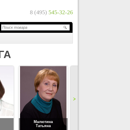
8 (495)
545-32-26
ГА
Малютина
Цимбаленко
Татьяна
Татьяна