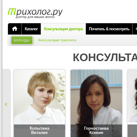
Каталог
Консультация доктора
Почитать & посмотреть
Консультация трихолога
БРЕНДЫ
КОНСУЛЬТ
Копытина
Горностаева
Виталия
Ксения