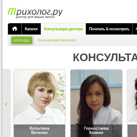
Каталог
Консультация доктора
Почитать & посмотреть
Консультация трихолога
БРЕНДЫ
КОНСУЛЬТ
Копытина
Горностаева
Виталия
Ксения