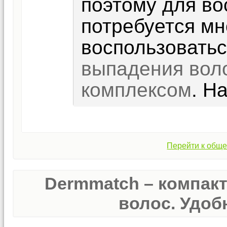
поэтому для в
потребуется мн
воспользовать
выпадения вол
комплексом
. Н
Перейти к обще
Dermmatch – компак
волос. Удобн