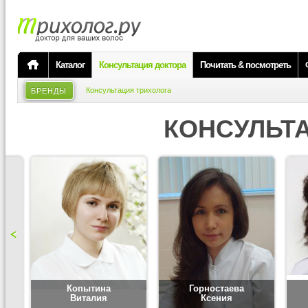
Каталог
Консультация доктора
Почитать & посмотреть
Консультация трихолога
БРЕНДЫ
КОНСУЛЬТ
Копытина
Горностаева
Виталия
Ксения