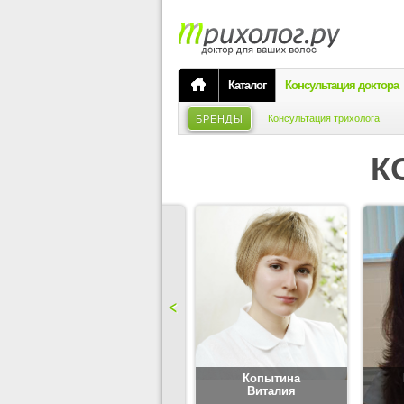
Каталог
Консультация доктора
Консультация трихолога
БРЕНДЫ
К
Карпова
Копытина
Юлия
Виталия