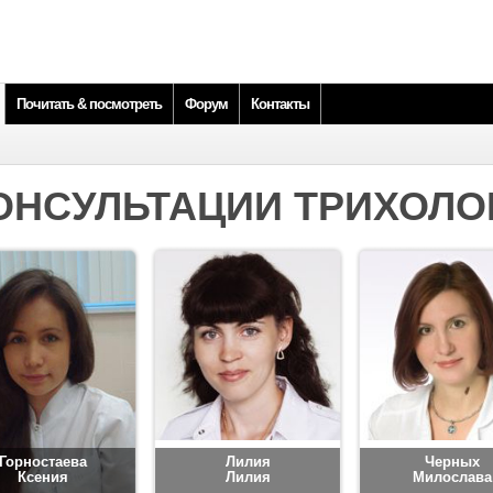
Почитать & посмотреть
Форум
Контакты
ОНСУЛЬТАЦИИ ТРИХОЛО
Горностаева
Лилия
Черных
Ксения
Лилия
Милослава