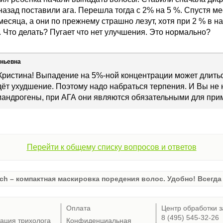
азад поставили ага. Перешла тогда с 2% на 5 %. Спустя м
есяца, а они по прежнему страшно лезут, хотя при 2 % в 
 Что делать? Пугает что нет улучшения. Это нормально?
еньевна
Кристина! Выпадение на 5%-ной концентрации может длиться
дёт ухудшение. Поэтому надо набраться терпения. И Вы не 
иандрогены, при АГА они являются обязательными для при
Перейти к общему списку вопросов и ответов
ch – компактная маскировка поредения волос. Удобно! Всегда 
Оплата
Центр обработки з
8 (495) 545-32-26
тация трихолога
Конфиденциальная