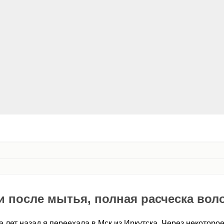
 после мытья, полная расческа вол
 лет назад я переехала в Мск из Иркутска. Через некоторо