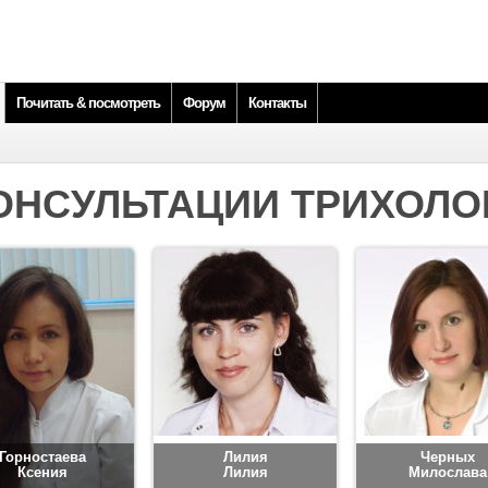
Почитать & посмотреть
Форум
Контакты
ОНСУЛЬТАЦИИ ТРИХОЛО
Горностаева
Лилия
Черных
Ксения
Лилия
Милослава