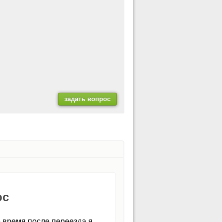
ос
е время после переезда я