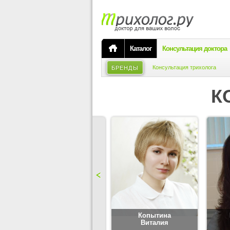
Каталог
Консультация доктора
Консультация трихолога
БРЕНДЫ
К
Карпова
Копытина
Юлия
Виталия