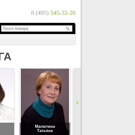
8 (495)
545-32-26
ГА
Малютина
Цимбаленко
Татьяна
Татьяна