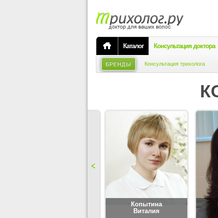
Каталог
Консультация доктора
Консультация трихолога
БРЕНДЫ
К
Карпова
Копытина
Юлия
Виталия