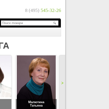
8 (495)
545-32-26
ГА
Малютина
Цимбаленко
Татьяна
Татьяна