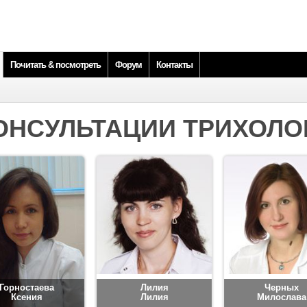
Почитать & посмотреть
Форум
Контакты
ОНСУЛЬТАЦИИ ТРИХОЛО
Горностаева
Лилия
Черных
Ксения
Лилия
Милослава