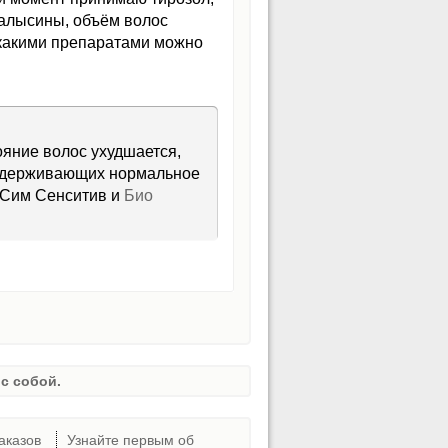
залысины, объём волос
 какими препаратами можно
яние волос ухудшается,
оддерживающих нормальное
Сим Сенситив и
Био
с собой.
аказов
Узнайте первым об