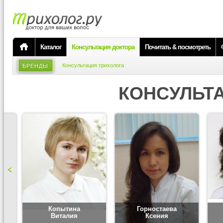
Каталог
Консультация доктора
Почитать & посмотреть
Консультация трихолога
БРЕНДЫ
КОНСУЛЬТ
Копытина
Горностаева
Виталия
Ксения