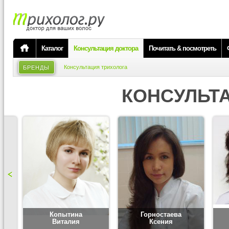
Каталог
Консультация доктора
Почитать & посмотреть
Консультация трихолога
БРЕНДЫ
КОНСУЛЬТ
Копытина
Горностаева
Виталия
Ксения