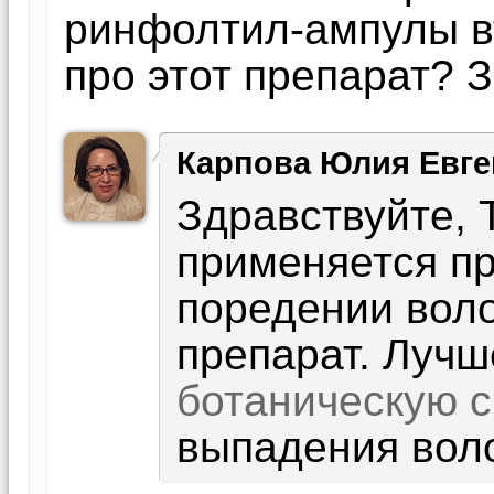
ринфолтил-ампулы вт
про этот препарат? 
Карпова Юлия Евге
Здравствуйте, 
применяется п
поредении воло
препарат. Луч
ботаническую 
выпадения воло