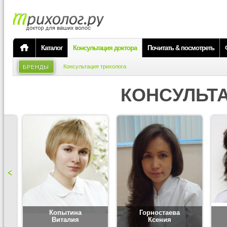
Каталог
Консультация доктора
Почитать & посмотреть
Консультация трихолога
БРЕНДЫ
КОНСУЛЬТ
Копытина
Горностаева
Виталия
Ксения